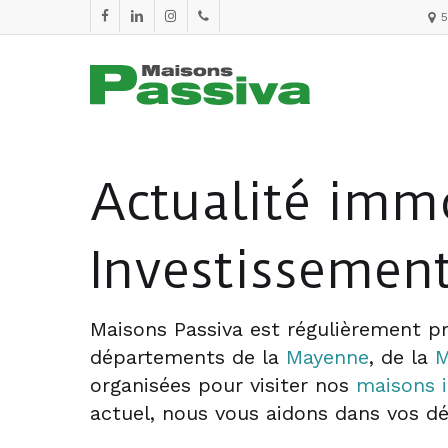
Skip
facebook
linkedin
instagram
phone
5
to
main
content
Actualité imm
Investissement
Maisons Passiva est régulièrement pr
départements de la
Mayenne
, de la
M
organisées pour visiter nos
maisons i
actuel, nous vous aidons dans vos 