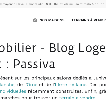
3 mayenne : laval & montaudin
35 ille-et-vilaine : saint-malo & dol-d
NOS MAISONS
TERRAINS À VENDR
obilier - Blog Log
 : Passiva
ésent sur les principaux salons dédiés à l’univ
anche
, de l’
Orne
et de l’
Ille-et-Vilaine
. Des po
ndividuelles
récemment construites. Enfin, gr
démarches pour trouver un
terrain à vendre
.