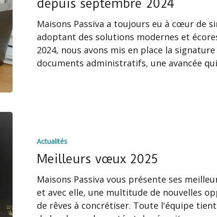
depuis septembre 2024
chez
Maisons Passiva a toujours eu à cœur de simp
Passiva
adoptant des solutions modernes et écor
depuis
2024, nous avons mis en place la signature
septembre
documents administratifs, une avancée qu
2024
Meilleurs
vœux
Actualités
2025
Meilleurs vœux 2025
Maisons Passiva vous présente ses meilleur
et avec elle, une multitude de nouvelles o
de rêves à concrétiser. Toute l'équipe tien