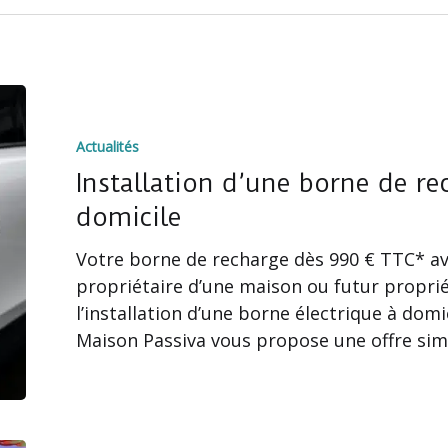
Installation
d’une
Actualités
borne
de
Installation d’une borne de re
recharge
domicile
électrique
Votre borne de recharge dès 990 € TTC* av
à
propriétaire d’une maison ou futur proprié
votre
l’installation d’une borne électrique à domi
domicile
Maison Passiva vous propose une offre sim