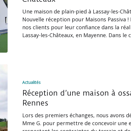
à
Une maison de plain-pied à Lassay-les-Chât
Lassay-
️Nouvelle réception pour Maisons Passiva
les-
nos clients pour leur confiance dans la réal
Châteaux
Lassay-les-Châteaux, en Mayenne. Dans le c
Réception
d’une
Actualités
maison
à
Réception d’une maison à ossa
ossature
Rennes
bois
Lors des premiers échanges, nous avons dét
à
Mme G. pour permettre de concevoir une e
proximité
respectant les contraintes du terrain et d