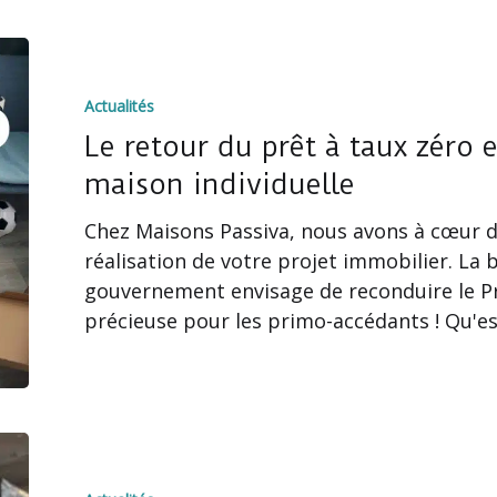
Le
retour
Actualités
du
prêt
Le retour du prêt à taux zéro 
à
maison individuelle
taux
Chez Maisons Passiva, nous avons à cœur 
zéro
réalisation de votre projet immobilier. La
en
gouvernement envisage de reconduire le Pr
2025
précieuse pour les primo-accédants ! Qu'e
pour
votre
maison
individuelle
Rénovez
sereinement