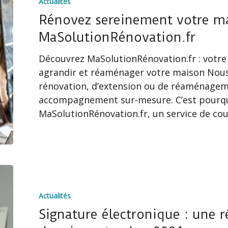
Actualités
votre
maison
Rénovez sereinement votre m
avec
MaSolutionRénovation.fr
MaSolutionRénovation.fr
Découvrez MaSolutionRénovation.fr : votre 
agrandir et réaménager votre maison Nous
rénovation, d’extension ou de réaménagem
accompagnement sur-mesure. C’est pourqu
MaSolutionRénovation.fr, un service de co
Signature
électronique
Actualités
:
une
Signature électronique : une r
révolution