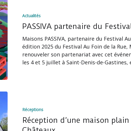
PASSIVA
partenaire
Actualités
du
Festival
PASSIVA partenaire du Festiva
Au
Maisons PASSIVA, partenaire du Festival Au
Foin
édition 2025 du Festival Au Foin de la Rue,
de
renouveler son partenariat avec cet évén
la
les 4 et 5 juillet à Saint-Denis-de-Gastines,
Rue
Réception
d’une
Réceptions
maison
plain
Réception d’une maison plain 
pied
Châteaux