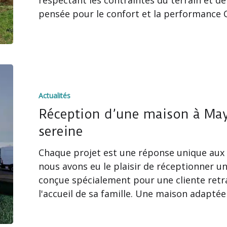
de
pensée pour le confort et la performance
Rennes
Réception
d’une
Actualités
maison
à
Réception d’une maison à May
Mayenne
sereine
pour
Chaque projet est une réponse unique aux 
une
nous avons eu le plaisir de réceptionner u
retraite
conçue spécialement pour une cliente retr
sereine
l'accueil de sa famille. Une maison adapté