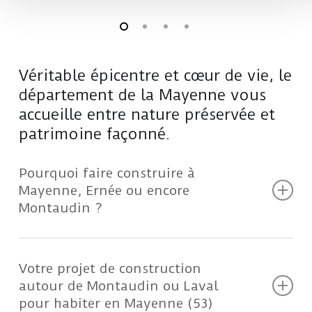
Véritable épicentre et cœur de vie, le
département de la Mayenne vous
accueille entre nature préservée et
patrimoine façonné.
Pourquoi faire construire à
Mayenne, Ernée ou encore
Montaudin ?
Cela fait plus de 15 ans, que le constructeur
de maisons individuelles et contractant
Votre projet de construction
général, Maisons Passiva en Mayenne, réalise
autour de Montaudin ou Laval
vos projets avec professionnalisme et
pour habiter en Mayenne (53)