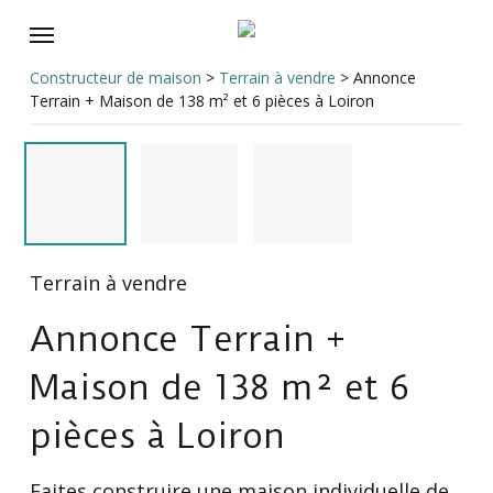
Skip
Menu
to
main
Constructeur de maison
>
Terrain à vendre
>
Annonce
content
Terrain + Maison de 138 m² et 6 pièces à Loiron
Terrain à vendre
Annonce Terrain +
Maison de 138 m² et 6
pièces à Loiron
Faites construire une maison individuelle de