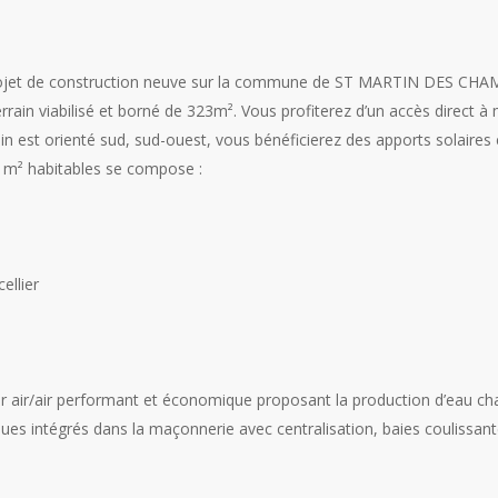
projet de construction neuve sur la commune de ST MARTIN DES CHA
in viabilisé et borné de 323m². Vous profiterez d’un accès direct à 
n est orienté sud, sud-ouest, vous bénéficierez des apports solaires e
 m² habitables se compose :
ellier
 air/air performant et économique proposant la production d’eau chau
riques intégrés dans la maçonnerie avec centralisation, baies coulissa