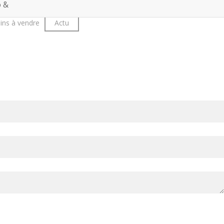
o &
ins à vendre
Actu
Demandez un devis