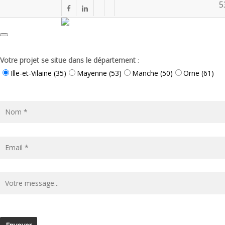
5
Demande de devis
Skip
facebook
linkedin
instagram
phone
to
main
content
Votre projet se situe dans le département
:
Ille-et-Vilaine (35)
Mayenne (53)
Manche (50)
Orne (61)