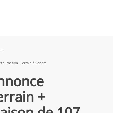
mps
vité Passiva
Terrain à vendre
nnonce
errain +
aison de 107