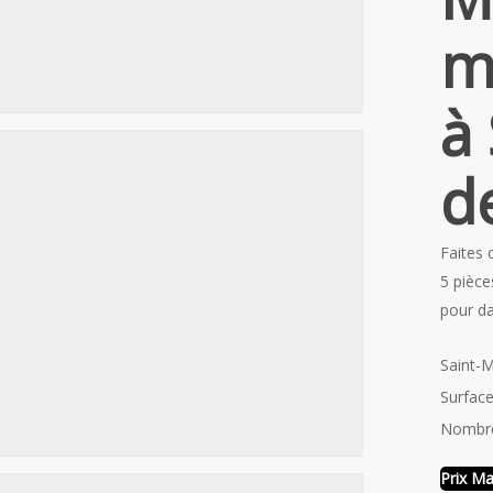
m
à
d
Faites 
5 pièc
pour da
Saint-
Surface
Nombre
Prix Ma